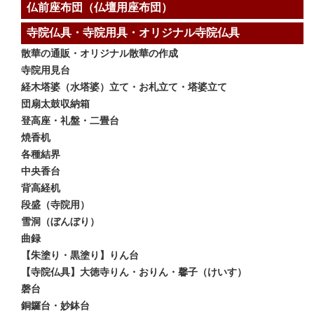
仏前座布団（仏壇用座布団）
寺院仏具・寺院用具・オリジナル寺院仏具
散華の通販・オリジナル散華の作成
寺院用見台
経木塔婆（水塔婆）立て・お札立て・塔婆立て
団扇太鼓収納箱
登高座・礼盤・二畳台
焼香机
各種結界
中央香台
背高経机
段盛（寺院用）
雪洞（ぼんぼり）
曲録
【朱塗り・黒塗り】りん台
【寺院仏具】大徳寺りん・おりん・馨子（けいす）
磬台
銅鑼台・妙鉢台