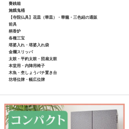
賽銭箱
施餓鬼桶
【寺院仏具】花皿（華皿）・華籠・三色紐の通販
前具
柄香炉
各種三宝
塔婆入れ・塔婆入れ袋
金襴スリッパ
太鼓・平釣太鼓・団扇太鼓
本堂用・内陣用椅子
木魚・杢しょうバチ置き台
坊塔位牌・幅広位牌