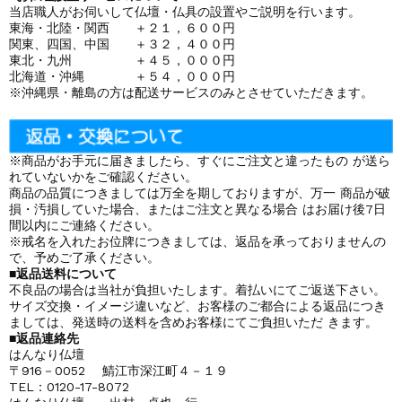
当店職人がお伺いして仏壇・仏具の設置やご説明を行います。
東海・北陸・関西 ＋２１，６００円
関東、四国、中国 ＋３２，４００円
東北・九州 ＋４５，０００円
北海道・沖縄 ＋５４，０００円
※沖縄県・離島の方は配送サービスのみとさせていただきます。
※商品がお手元に届きましたら、すぐにご注文と違ったもの が送ら
れていないかをご確認ください。
商品の品質につきましては万全を期しておりますが、万一 商品が破
損・汚損していた場合、またはご注文と異なる場合 はお届け後7日
間以内にご連絡ください。
※戒名を入れたお位牌につきましては、返品を承っておりませんの
で、予めご了承ください。
■返品送料について
不良品の場合は当社が負担いたします。着払いにてご返送下さい。
サイズ交換・イメージ違いなど、お客様のご都合による返品につき
ましては、発送時の送料を含めお客様にてご負担いただ きます。
■返品連絡先
はんなり仏壇
〒916－0052 鯖江市深江町４－１９
TEL：0120-17-8072