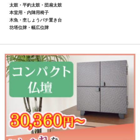
太鼓・平釣太鼓・団扇太鼓
本堂用・内陣用椅子
木魚・杢しょうバチ置き台
坊塔位牌・幅広位牌