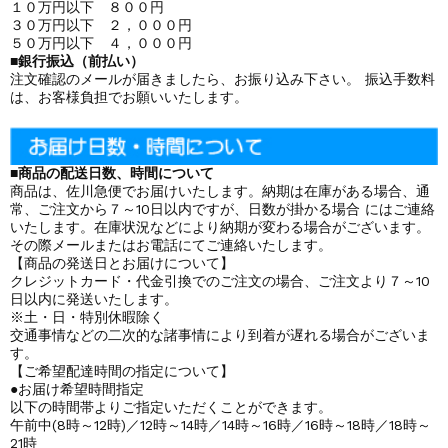
１０万円以下 ８００円
３０万円以下 ２，０００円
５０万円以下 ４，０００円
■銀行振込（前払い）
注文確認のメールが届きましたら、お振り込み下さい。 振込手数料
は、お客様負担でお願いいたします。
■商品の配送日数、時間について
商品は、佐川急便でお届けいたします。納期は在庫がある場合、通
常、ご注文から７～10日以内ですが、日数が掛かる場合 にはご連絡
いたします。在庫状況などにより納期が変わる場合がございます。
その際メールまたはお電話にてご連絡いたします。
【商品の発送日とお届けについて】
クレジットカード・代金引換でのご注文の場合、ご注文より７～10
日以内に発送いたします。
※土・日・特別休暇除く
交通事情などの二次的な諸事情により到着が遅れる場合がございま
す。
【ご希望配達時間の指定について】
●お届け希望時間指定
以下の時間帯よりご指定いただくことができます。
午前中(8時～12時)／12時～14時／14時～16時／16時～18時／18時～
21時