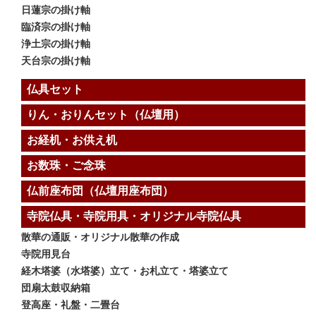
日蓮宗の掛け軸
臨済宗の掛け軸
浄土宗の掛け軸
天台宗の掛け軸
仏具セット
りん・おりんセット（仏壇用）
お経机・お供え机
お数珠・ご念珠
仏前座布団（仏壇用座布団）
寺院仏具・寺院用具・オリジナル寺院仏具
散華の通販・オリジナル散華の作成
寺院用見台
経木塔婆（水塔婆）立て・お札立て・塔婆立て
団扇太鼓収納箱
登高座・礼盤・二畳台