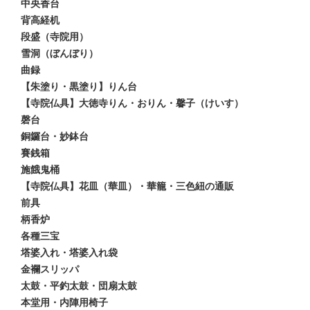
中央香台
背高経机
段盛（寺院用）
雪洞（ぼんぼり）
曲録
【朱塗り・黒塗り】りん台
【寺院仏具】大徳寺りん・おりん・馨子（けいす）
磬台
銅鑼台・妙鉢台
賽銭箱
施餓鬼桶
【寺院仏具】花皿（華皿）・華籠・三色紐の通販
前具
柄香炉
各種三宝
塔婆入れ・塔婆入れ袋
金襴スリッパ
太鼓・平釣太鼓・団扇太鼓
本堂用・内陣用椅子