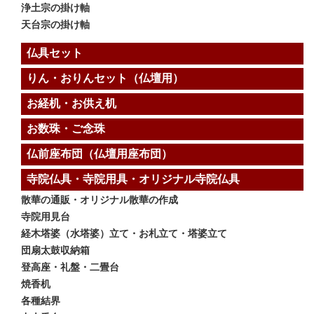
浄土宗の掛け軸
天台宗の掛け軸
仏具セット
りん・おりんセット（仏壇用）
お経机・お供え机
お数珠・ご念珠
仏前座布団（仏壇用座布団）
寺院仏具・寺院用具・オリジナル寺院仏具
散華の通販・オリジナル散華の作成
寺院用見台
経木塔婆（水塔婆）立て・お札立て・塔婆立て
団扇太鼓収納箱
登高座・礼盤・二畳台
焼香机
各種結界