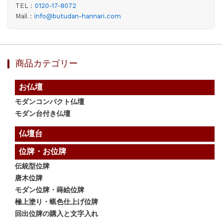
TEL：
0120-17-8072
Mail：
info@butudan-hannari.com
商品カテゴリー
お仏壇
モダンコンパクト仏壇
モダン台付き仏壇
仏壇台
位牌・お位牌
伝統型位牌
唐木位牌
モダン位牌・蒔絵位牌
極上塗り・蝋色仕上げ位牌
回出位牌の購入と文字入れ