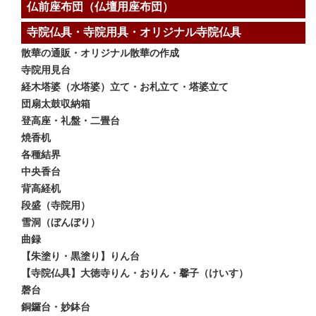
仏前座布団（仏壇用座布団）
寺院仏具・寺院用具・オリジナル寺院仏具
散華の通販・オリジナル散華の作成
寺院用見台
経木塔婆（水塔婆）立て・お札立て・塔婆立て
団扇太鼓収納箱
登高座・礼盤・二畳台
焼香机
各種結界
中央香台
背高経机
段盛（寺院用）
雪洞（ぼんぼり）
曲録
【朱塗り・黒塗り】りん台
【寺院仏具】大徳寺りん・おりん・馨子（けいす）
磬台
銅鑼台・妙鉢台