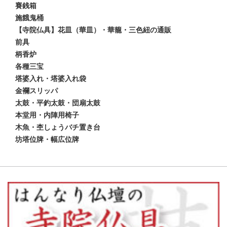
賽銭箱
施餓鬼桶
【寺院仏具】花皿（華皿）・華籠・三色紐の通販
前具
柄香炉
各種三宝
塔婆入れ・塔婆入れ袋
金襴スリッパ
太鼓・平釣太鼓・団扇太鼓
本堂用・内陣用椅子
木魚・杢しょうバチ置き台
坊塔位牌・幅広位牌