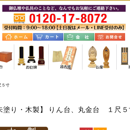
壇台
尺５寸
朱塗り・木製】 りん台、丸金台 １尺５