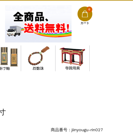
0
カート
お数珠・ご念珠
寸
商品番号：jiinyougu-rin027