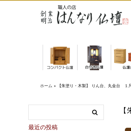
仏
ホーム
»
【朱塗り・木製】 りん台、丸金台 １
【
最近の投稿