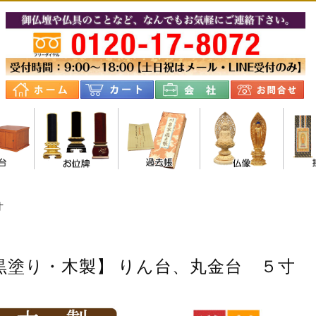
壇台
寸
黒塗り・木製】 りん台、丸金台 ５寸