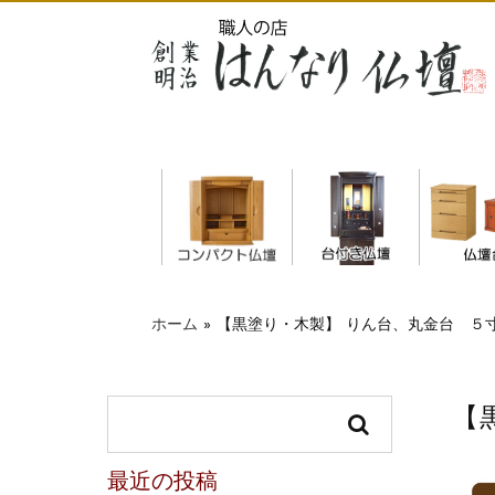
仏
ホーム
»
【黒塗り・木製】 りん台、丸金台 ５
【
最近の投稿