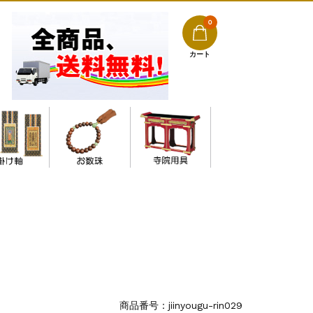
0
カート
お数珠・ご念珠
商品番号：jiinyougu-rin029