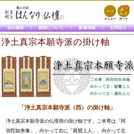
0
メニュー
カート
会社概要
納期について
新着情報
お問合せ
浄土真宗本願寺派の掛け軸
「浄土真宗本願寺派（西）の掛け軸」
浄土真宗本願寺派の仏壇用の掛け軸です。ご本尊は「阿
弥陀如来像」、向かって右に「親鸞上人」、向かって左