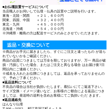
■お仏壇設置サービスについて
当店職人がお伺いして仏壇・仏具の設置やご説明を行います。
東海・北陸・関西 ＋２１，６００円
関東、四国、中国 ＋３２，４００円
東北・九州 ＋４５，０００円
北海道・沖縄 ＋５４，０００円
※沖縄県・離島の方は配送サービスのみとさせていただきます。
※商品がお手元に届きましたら、すぐにご注文と違ったもの が送ら
れていないかをご確認ください。
商品の品質につきましては万全を期しておりますが、万一 商品が破
損・汚損していた場合、またはご注文と異なる場合 はお届け後7日
間以内にご連絡ください。
※戒名を入れたお位牌につきましては、返品を承っておりませんの
で、予めご了承ください。
■返品送料について
不良品の場合は当社が負担いたします。着払いにてご返送下さい。
サイズ交換・イメージ違いなど、お客様のご都合による返品につき
ましては、発送時の送料を含めお客様にてご負担いただ きます。
■返品連絡先
はんなり仏壇
〒916－0052 鯖江市深江町４－１９