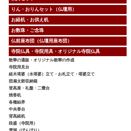
りん・おりんセット（仏壇用）
お経机・お供え机
お数珠・ご念珠
仏前座布団（仏壇用座布団）
寺院仏具・寺院用具・オリジナル寺院仏具
散華の通販・オリジナル散華の作成
寺院用見台
経木塔婆（水塔婆）立て・お札立て・塔婆立て
団扇太鼓収納箱
登高座・礼盤・二畳台
焼香机
各種結界
中央香台
背高経机
段盛（寺院用）
雪洞（ぼんぼり）