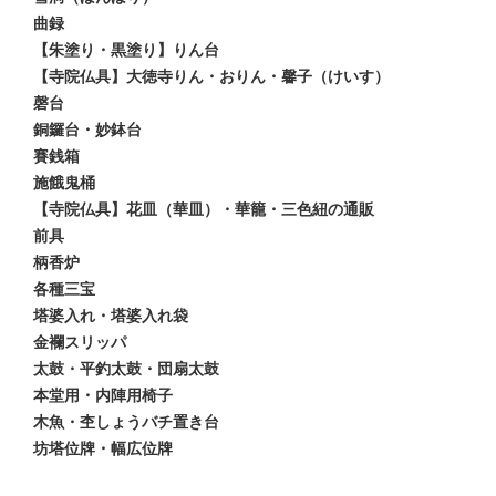
曲録
【朱塗り・黒塗り】りん台
【寺院仏具】大徳寺りん・おりん・馨子（けいす）
磬台
銅鑼台・妙鉢台
賽銭箱
施餓鬼桶
【寺院仏具】花皿（華皿）・華籠・三色紐の通販
前具
柄香炉
各種三宝
塔婆入れ・塔婆入れ袋
金襴スリッパ
太鼓・平釣太鼓・団扇太鼓
本堂用・内陣用椅子
木魚・杢しょうバチ置き台
坊塔位牌・幅広位牌