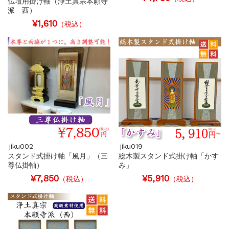
仏壇用掛け軸（浄土真宗本願寺
派 西）
¥1,610
（税込）
jiku002
jiku019
スタンド式掛け軸「風月」（三
総木製スタンド式掛け軸「かす
尊仏掛軸）
み」
¥7,850
¥5,910
（税込）
（税込）